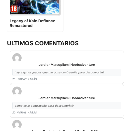
Legacy of Kain Defiance
Remastered
ULTIMOS COMENTARIOS
Jordi
en
Marsupilami Hoobadventure
hay algunos juegos que me puse contraseña para descomprimir
20 HORAS ATRÁS
Jordi
en
Marsupilami Hoobadventure
como es la contraseña para descomprimir
20 HORAS ATRÁS