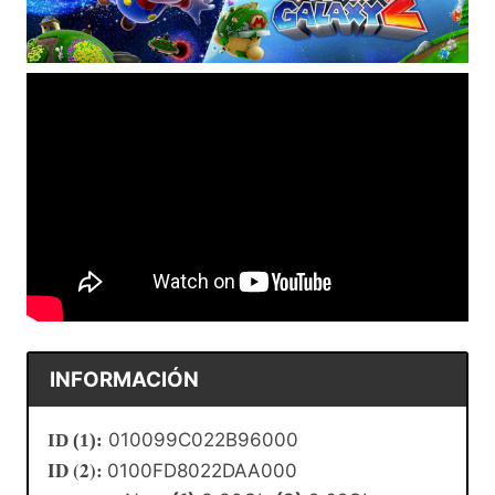
INFORMACIÓN
010099C022B96000
ID (1):
ID (2):
0100FD8022DAA000