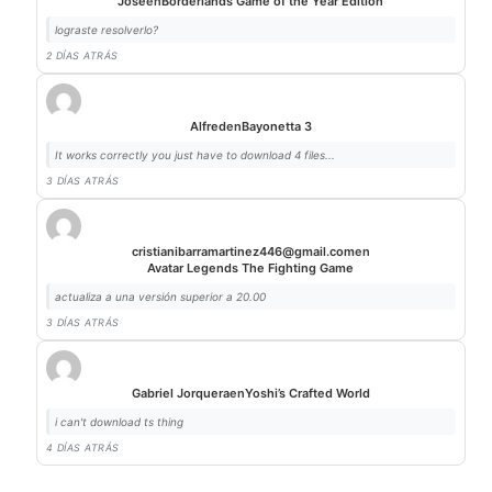
Jose
en
Borderlands Game of the Year Edition
lograste resolverlo?
2 DÍAS ATRÁS
Alfred
en
Bayonetta 3
It works correctly you just have to download 4 files...
3 DÍAS ATRÁS
cristianibarramartinez446@gmail.com
en
Avatar Legends The Fighting Game
actualiza a una versión superior a 20.00
3 DÍAS ATRÁS
Gabriel Jorquera
en
Yoshi’s Crafted World
i can't download ts thing
4 DÍAS ATRÁS