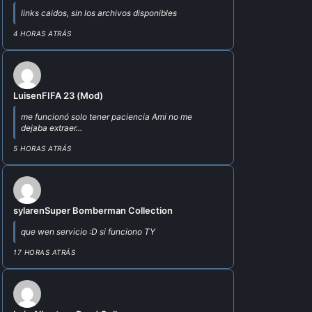
links caidos, sin los archivos disponibles
4 HORAS ATRÁS
Luis
en
FIFA 23 (Mod)
me funcionó solo tener paciencia Ami no me
dejaba extraer...
5 HORAS ATRÁS
sylar
en
Super Bomberman Collection
que wen servicio :D si funciono TY
17 HORAS ATRÁS