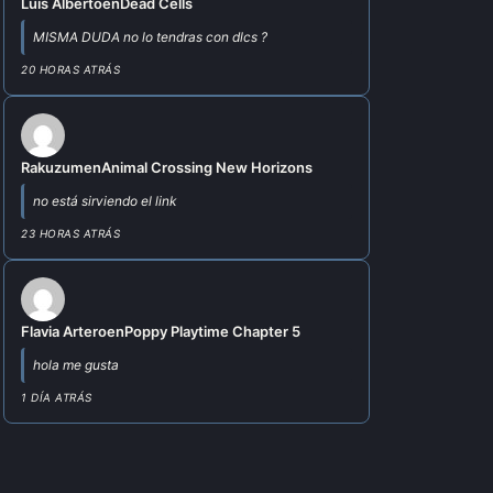
Luis Alberto
en
Dead Cells
MISMA DUDA no lo tendras con dlcs ?
20 HORAS ATRÁS
Rakuzum
en
Animal Crossing New Horizons
no está sirviendo el link
23 HORAS ATRÁS
Flavia Artero
en
Poppy Playtime Chapter 5
hola me gusta
1 DÍA ATRÁS