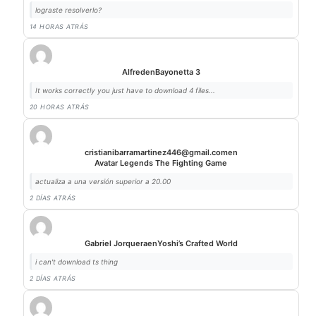
lograste resolverlo?
14 HORAS ATRÁS
Alfred
en
Bayonetta 3
It works correctly you just have to download 4 files...
20 HORAS ATRÁS
cristianibarramartinez446@gmail.com
en
Avatar Legends The Fighting Game
actualiza a una versión superior a 20.00
2 DÍAS ATRÁS
Gabriel Jorquera
en
Yoshi’s Crafted World
i can't download ts thing
2 DÍAS ATRÁS