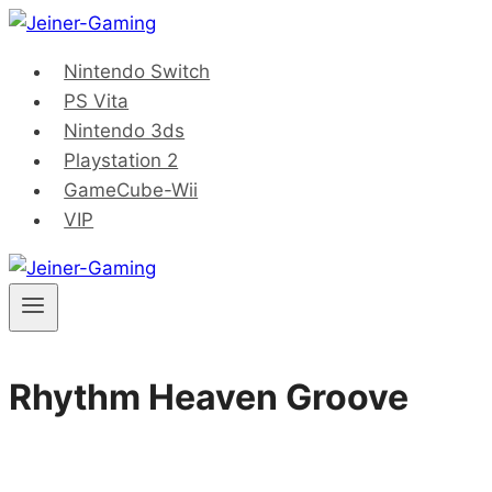
Saltar
al
Nintendo Switch
contenido
PS Vita
Nintendo 3ds
Playstation 2
GameCube-Wii
VIP
Rhythm Heaven Groove