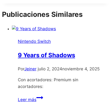
de
la
Publicaciones Similares
entrada:
Nintendo Switch
9 Years of Shadows
Por
Jeiner
julio 2, 2024
noviembre 4, 2025
Con acortadores: Premium sin
acortadores:
9
Leer más
Years
of