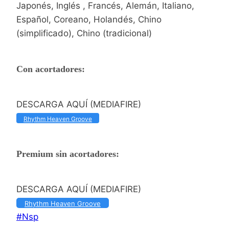
Japonés, Inglés , Francés, Alemán, Italiano,
Español, Coreano, Holandés, Chino
(simplificado), Chino (tradicional)
Con acortadores:
DESCARGA AQUÍ (MEDIAFIRE)
Rhythm Heaven Groove
Premium sin acortadores:
DESCARGA AQUÍ (MEDIAFIRE)
Rhythm Heaven Groove
Etiquetas
#
Nsp