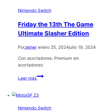
Sword
Nintendo Switch
HD
Friday the 13th The Game
Ultimate Slasher Edition
Por
Jeiner
enero 25, 2024
julio 19, 2024
Con acortadores: Premium sin
acortadores:
Friday
Leer más
the
13th
The
Game
Nintendo Switch
Ultimate