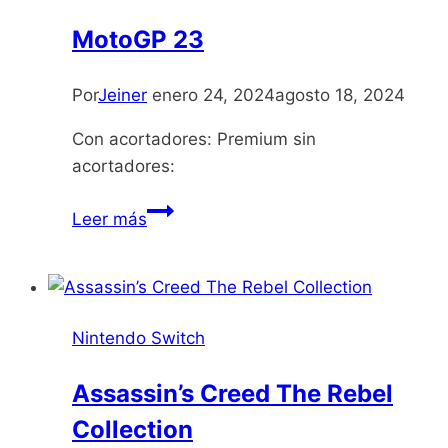
Slasher
MotoGP 23
Edition
Por
Jeiner
enero 24, 2024
agosto 18, 2024
Con acortadores: Premium sin
acortadores:
MotoGP
Leer más
23
Nintendo Switch
Assassin’s Creed The Rebel
Collection