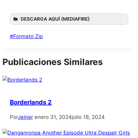
DESCARGA AQUÍ (MEDIAFIRE)
Etiquetas
#
Formato Zip
de
la
Publicaciones Similares
entrada:
Borderlands 2
Por
Jeiner
enero 31, 2024
julio 18, 2024