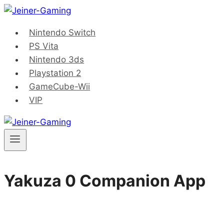
Saltar
al
Nintendo Switch
contenido
PS Vita
Nintendo 3ds
Playstation 2
GameCube-Wii
VIP
Yakuza 0 Companion App