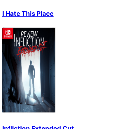
I Hate This Place
Infliction Extended Cut