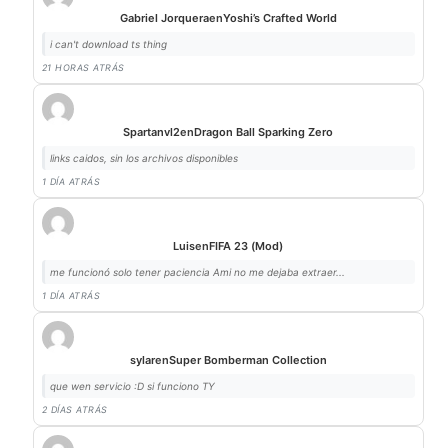
Gabriel Jorquera
en
Yoshi’s Crafted World
i can't download ts thing
21 HORAS ATRÁS
Spartanvl2
en
Dragon Ball Sparking Zero
links caidos, sin los archivos disponibles
1 DÍA ATRÁS
Luis
en
FIFA 23 (Mod)
me funcionó solo tener paciencia Ami no me dejaba extraer...
1 DÍA ATRÁS
sylar
en
Super Bomberman Collection
que wen servicio :D si funciono TY
2 DÍAS ATRÁS