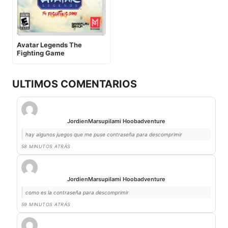
Avatar Legends The
Fighting Game
ULTIMOS COMENTARIOS
Jordi
en
Marsupilami Hoobadventure
hay algunos juegos que me puse contraseña para descomprimir
58 MINUTOS ATRÁS
Jordi
en
Marsupilami Hoobadventure
como es la contraseña para descomprimir
59 MINUTOS ATRÁS