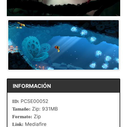
INFORMACIÓN
PCSE00052
ID:
Zip: 931MB
Tamaño:
Zip
Formato:
Mediafire
Link: