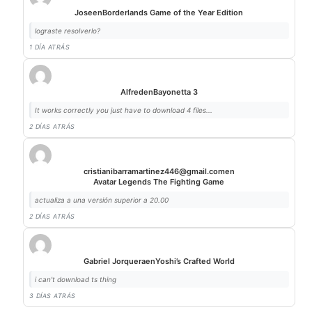
Jose
en
Borderlands Game of the Year Edition
lograste resolverlo?
1 DÍA ATRÁS
Alfred
en
Bayonetta 3
It works correctly you just have to download 4 files...
2 DÍAS ATRÁS
cristianibarramartinez446@gmail.com
en
Avatar Legends The Fighting Game
actualiza a una versión superior a 20.00
2 DÍAS ATRÁS
Gabriel Jorquera
en
Yoshi’s Crafted World
i can't download ts thing
3 DÍAS ATRÁS