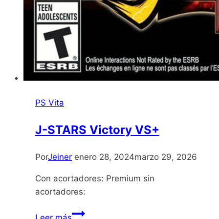
PS Vita
J-STARS Victory VS+
Por
Jeiner
enero 28, 2024
marzo 29, 2026
Con acortadores: Premium sin
acortadores:
J-
Leer más