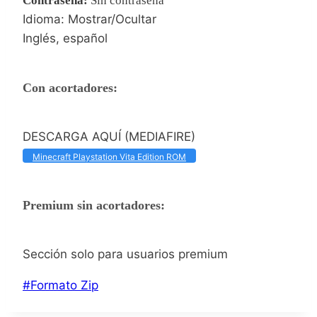
Contraseña
:
Sin contraseña
Idioma: Mostrar/Ocultar
Inglés, español
Con acortadores:
DESCARGA AQUÍ (MEDIAFIRE)
Minecraft Playstation Vita Edition ROM
Premium sin acortadores:
Sección solo para usuarios premium
Etiquetas
#
Formato Zip
de