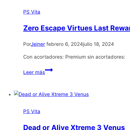
PS Vita
Zero Escape Virtues Last Rewa
Por
Jeiner
febrero 6, 2024
julio 18, 2024
Con acortadores: Premium sin acortadores:
Zero
Leer más
Escape
Virtues
Last
Reward
PS Vita
Dead or Alive Xtreme 3 Venus