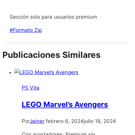
Sección solo para usuarios premium
Etiquetas
#
Formato Zip
de
la
Publicaciones Similares
entrada:
PS Vita
LEGO Marvel’s Avengers
Por
Jeiner
febrero 6, 2024
julio 18, 2024
Con acortadores: Premium sin