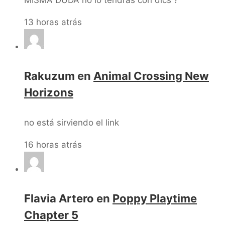
MISMA DUDA no lo tendras con dlcs ?
13 horas atrás
Rakuzum
en
Animal Crossing New
Horizons
no está sirviendo el link
16 horas atrás
Flavia Artero
en
Poppy Playtime
Chapter 5