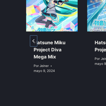
gins
Hatsune Miku
Hats
Project Diva
Proj
Mega Mix
Por
Jei
mayo 9
Por
Jeiner
mayo 9, 2024