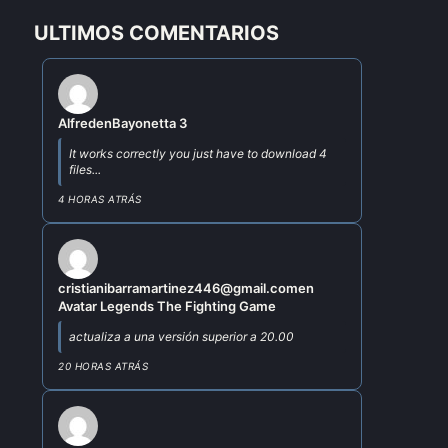
ULTIMOS COMENTARIOS
Alfred
en
Bayonetta 3
It works correctly you just have to download 4
files...
4 HORAS ATRÁS
cristianibarramartinez446@gmail.com
en
Avatar Legends The Fighting Game
actualiza a una versión superior a 20.00
20 HORAS ATRÁS