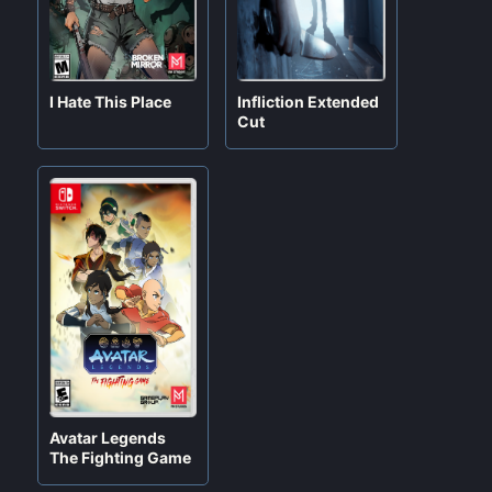
I Hate This Place
Infliction Extended
Cut
FIFA 20 Ex &
LEGO Movie
Legacy (Mod)
The Video
Game
Por
Jeiner
febrero 8, 2024
Por
Jeiner
febrero 6, 2024
Avatar Legends
The Fighting Game