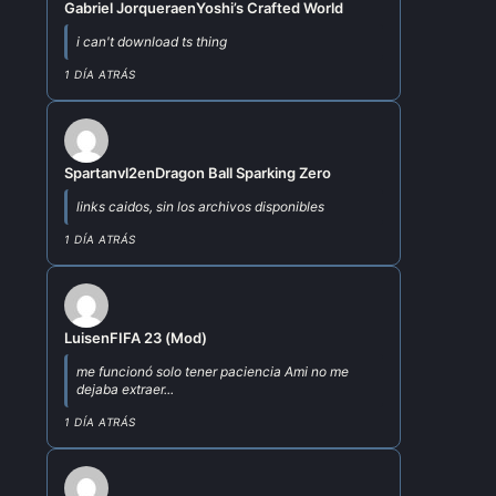
Gabriel Jorquera
en
Yoshi’s Crafted World
i can't download ts thing
1 DÍA ATRÁS
Spartanvl2
en
Dragon Ball Sparking Zero
links caidos, sin los archivos disponibles
1 DÍA ATRÁS
Luis
en
FIFA 23 (Mod)
me funcionó solo tener paciencia Ami no me
dejaba extraer...
1 DÍA ATRÁS