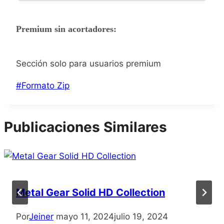
Premium sin acortadores:
Sección solo para usuarios premium
Etiquetas
#
Formato Zip
de
la
Publicaciones Similares
entrada:
Metal Gear Solid HD Collection
Por
Jeiner
mayo 11, 2024
julio 19, 2024