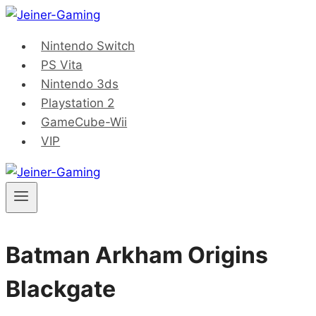
Saltar
al
Nintendo Switch
contenido
PS Vita
Nintendo 3ds
Playstation 2
GameCube-Wii
VIP
Batman Arkham Origins
Blackgate