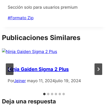
Sección solo para usuarios premium
Etiquetas
#
Formato Zip
de
la
Publicaciones Similares
entrada:
Ninja Gaiden Sigma 2 Plus
Por
Jeiner
mayo 11, 2024
julio 19, 2024
Deja una respuesta