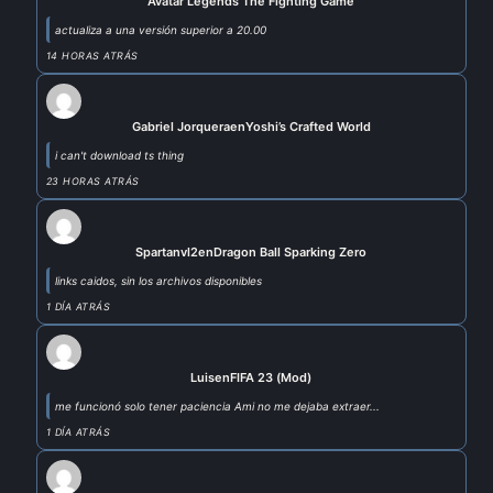
Avatar Legends The Fighting Game
actualiza a una versión superior a 20.00
14 HORAS ATRÁS
Gabriel Jorquera
en
Yoshi’s Crafted World
i can't download ts thing
23 HORAS ATRÁS
Spartanvl2
en
Dragon Ball Sparking Zero
links caidos, sin los archivos disponibles
1 DÍA ATRÁS
Luis
en
FIFA 23 (Mod)
me funcionó solo tener paciencia Ami no me dejaba extraer...
1 DÍA ATRÁS