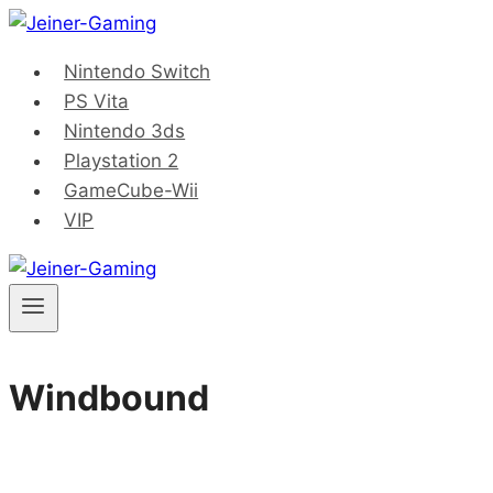
Saltar
al
Nintendo Switch
contenido
PS Vita
Nintendo 3ds
Playstation 2
GameCube-Wii
VIP
Windbound