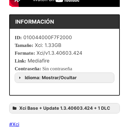
INFORMACIÓN
010044000F7F2000
ID:
Xci: 1.33GB
Tamaño:
Xci/v1.3.40603.424
Formato:
Mediafire
Link:
Contraseña
:
Sin contraseña
Idioma: Mostrar/Ocultar
Xci Base + Update 1.3.40603.424 + 1 DLC
Etiquetas
#
Xci