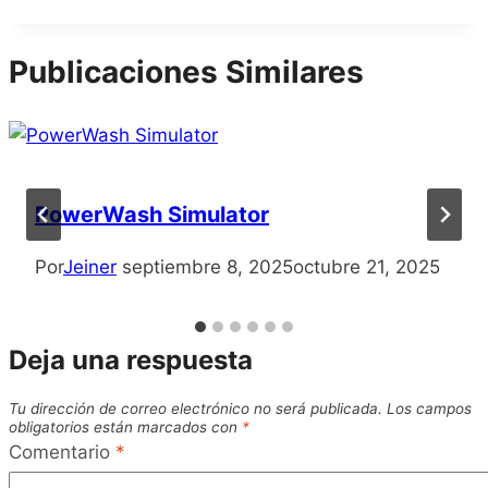
de
la
Publicaciones Similares
entrada:
PowerWash Simulator
Por
Jeiner
septiembre 8, 2025
octubre 21, 2025
Deja una respuesta
Tu dirección de correo electrónico no será publicada.
Los campos
obligatorios están marcados con
*
Comentario
*