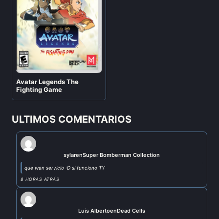
Avatar Legends The
Fighting Game
ULTIMOS COMENTARIOS
sylar
en
Super Bomberman Collection
que wen servicio :D si funciono TY
8 HORAS ATRÁS
Luis Alberto
en
Dead Cells