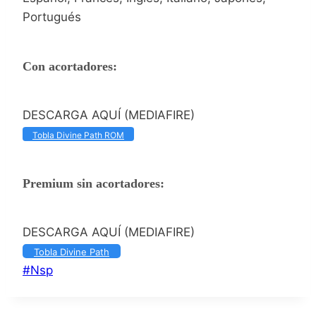
Portugués
Con acortadores:
DESCARGA AQUÍ (MEDIAFIRE)
Tobla Divine Path ROM
Premium sin acortadores:
DESCARGA AQUÍ (MEDIAFIRE)
Tobla Divine Path
Etiquetas
#
Nsp
de
la