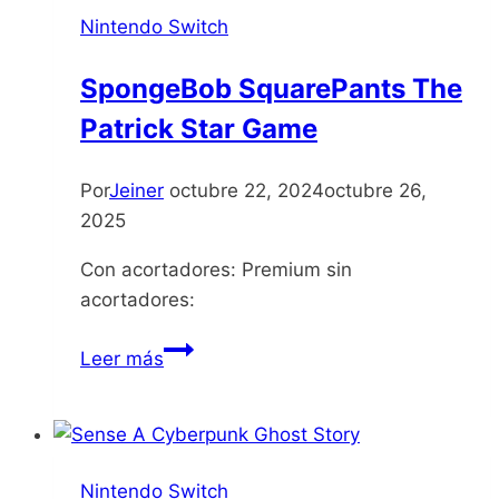
Nintendo Switch
SpongeBob SquarePants The
Patrick Star Game
Por
Jeiner
octubre 22, 2024
octubre 26,
2025
Con acortadores: Premium sin
acortadores:
SpongeBob
Leer más
SquarePants
The
Patrick
Star
Nintendo Switch
Game