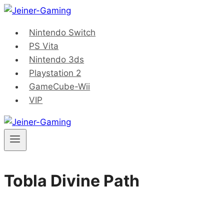
Saltar
al
Nintendo Switch
contenido
PS Vita
Nintendo 3ds
Playstation 2
GameCube-Wii
VIP
Tobla Divine Path