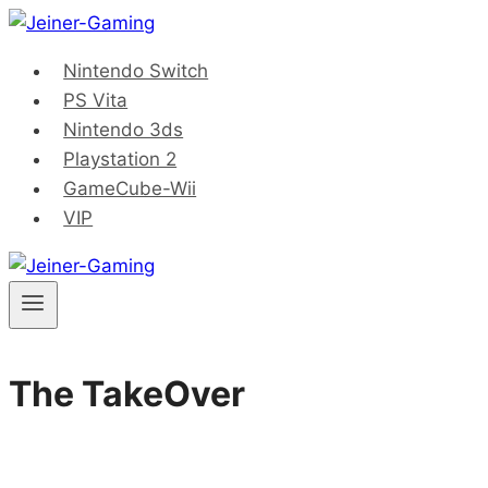
Saltar
al
Nintendo Switch
contenido
PS Vita
Nintendo 3ds
Playstation 2
GameCube-Wii
VIP
The TakeOver