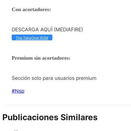
Con acortadores:
DESCARGA AQUÍ (MEDIAFIRE)
The TakeOver ROM
Premium sin acortadores:
Sección solo para usuarios premium
Etiquetas
#
Nsp
de
la
entrada:
Publicaciones Similares