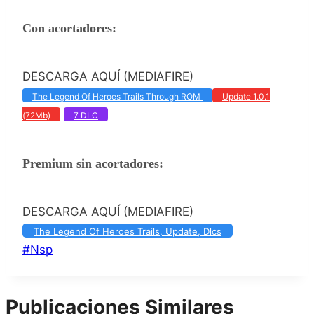
Con acortadores:
DESCARGA AQUÍ (MEDIAFIRE)
The Legend Of Heroes Trails Through ROM
Update 1.0.1
(72Mb)
7 DLC
Premium sin acortadores:
DESCARGA AQUÍ (MEDIAFIRE)
The Legend Of Heroes Trails, Update, Dlcs
Etiquetas
#
Nsp
de
la
Publicaciones Similares
entrada: