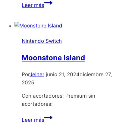
PAC-
Leer más
MAN
Mega
Tunnel
Battle
Nintendo Switch
Chomp
Champs
Moonstone Island
Por
Jeiner
junio 21, 2024
diciembre 27,
2025
Con acortadores: Premium sin
acortadores:
Moonstone
Leer más
Island