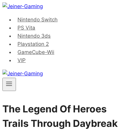
Saltar
al
Nintendo Switch
contenido
PS Vita
Nintendo 3ds
Playstation 2
GameCube-Wii
VIP
The Legend Of Heroes
Trails Through Daybreak