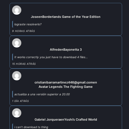
Jose
en
Borderlands Game of the Year Edition
lograste resolverlo?
9 HORAS ATRÁS
Alfred
en
Bayonetta 3
It works correctly you just have to download 4 files...
15 HORAS ATRÁS
cristianibarramartinez446@gmail.com
en
Avatar Legends The Fighting Game
actualiza a una versión superior a 20.00
1 DÍA ATRÁS
Gabriel Jorquera
en
Yoshi’s Crafted World
i can't download ts thing