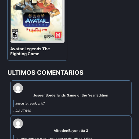
Avatar Legends The
Fighting Game
ULTIMOS COMENTARIOS
Jose
en
Borderlands Game of the Year Edition
lograste resolverlo?
1 DÍA ATRÁS
Alfred
en
Bayonetta 3
It works correctly you just have to download 4 files...