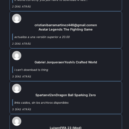
2 DÍAS ATRÁS
cristianibarramartinez446@gmail.com
en
Avatar Legends The Fighting Game
actualiza a una versión superior a 20.00
2 DÍAS ATRÁS
Gabriel Jorquera
en
Yoshi’s Crafted World
i can't download ts thing
3 DÍAS ATRÁS
Spartanvl2
en
Dragon Ball Sparking Zero
links caidos, sin los archivos disponibles
3 DÍAS ATRÁS
Luis
en
FIFA 23 (Mod)