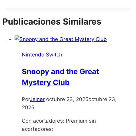
de
la
Publicaciones Similares
entrada:
Nintendo Switch
Snoopy and the Great
Mystery Club
Por
Jeiner
octubre 23, 2025
octubre 23,
2025
Con acortadores: Premium sin
acortadores: