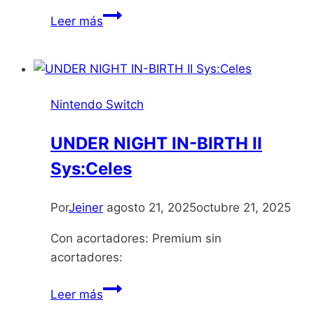
Snoopy
Leer más
and
the
Great
Mystery
Nintendo Switch
Club
UNDER NIGHT IN-BIRTH II
Sys:Celes
Por
Jeiner
agosto 21, 2025
octubre 21, 2025
Con acortadores: Premium sin
acortadores:
UNDER
Leer más
NIGHT