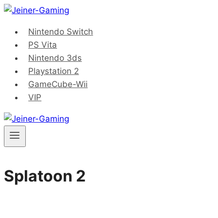
Saltar
al
Nintendo Switch
contenido
PS Vita
Nintendo 3ds
Playstation 2
GameCube-Wii
VIP
Splatoon 2