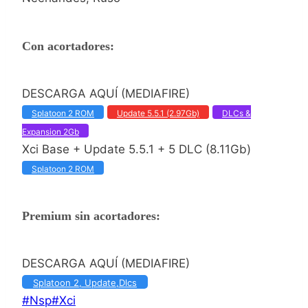
Con acortadores:
DESCARGA AQUÍ (MEDIAFIRE)
Splatoon 2 ROM
Update 5.5.1 (2.97Gb)
DLCs &
Expansion 2Gb
Xci Base + Update 5.5.1 + 5 DLC (8.11Gb)
Splatoon 2 ROM
Premium sin acortadores:
DESCARGA AQUÍ (MEDIAFIRE)
Splatoon 2, Update,Dlcs
Etiquetas
#
Nsp
#
Xci