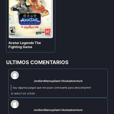
Avatar Legends The
Fighting Game
ULTIMOS COMENTARIOS
Jordi
en
Marsupilami Hoobadventure
hay algunos juegos que me puse contraseña para descomprimir
22 MINUTOS ATRÁS
Jordi
en
Marsupilami Hoobadventure