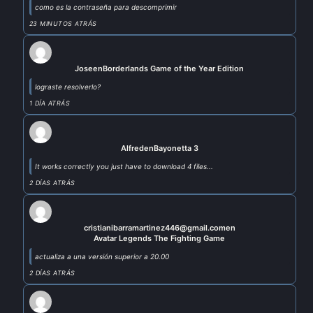
como es la contraseña para descomprimir
23 MINUTOS ATRÁS
Jose
en
Borderlands Game of the Year Edition
lograste resolverlo?
1 DÍA ATRÁS
Alfred
en
Bayonetta 3
It works correctly you just have to download 4 files...
2 DÍAS ATRÁS
cristianibarramartinez446@gmail.com
en
Avatar Legends The Fighting Game
actualiza a una versión superior a 20.00
2 DÍAS ATRÁS