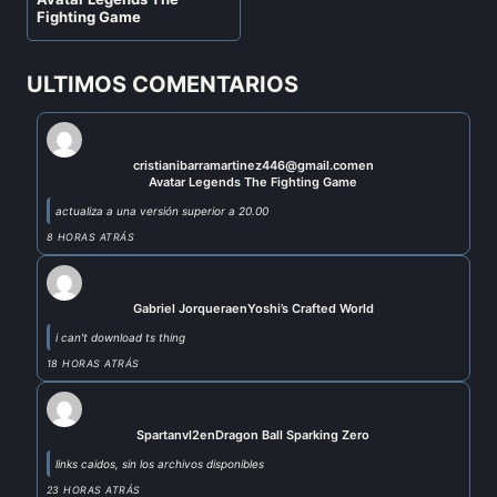
Fighting Game
ULTIMOS COMENTARIOS
cristianibarramartinez446@gmail.com
en
Avatar Legends The Fighting Game
actualiza a una versión superior a 20.00
8 HORAS ATRÁS
Gabriel Jorquera
en
Yoshi’s Crafted World
i can't download ts thing
18 HORAS ATRÁS
Spartanvl2
en
Dragon Ball Sparking Zero
links caidos, sin los archivos disponibles
23 HORAS ATRÁS