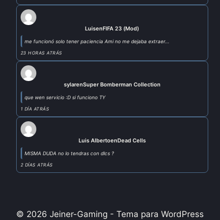
Luis
en
FIFA 23 (Mod)
me funcionó solo tener paciencia Ami no me dejaba extraer...
23 HORAS ATRÁS
sylar
en
Super Bomberman Collection
que wen servicio :D si funciono TY
1 DÍA ATRÁS
Luis Alberto
en
Dead Cells
MISMA DUDA no lo tendras con dlcs ?
2 DÍAS ATRÁS
© 2026 Jeiner-Gaming - Tema para WordPress