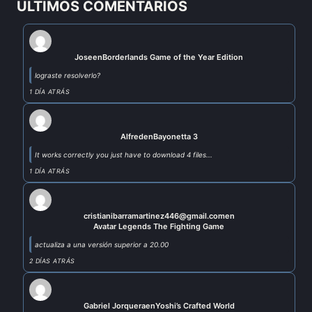
ULTIMOS COMENTARIOS
Jose
en
Borderlands Game of the Year Edition
lograste resolverlo?
1 DÍA ATRÁS
Alfred
en
Bayonetta 3
It works correctly you just have to download 4 files...
1 DÍA ATRÁS
cristianibarramartinez446@gmail.com
en
Avatar Legends The Fighting Game
actualiza a una versión superior a 20.00
2 DÍAS ATRÁS
Gabriel Jorquera
en
Yoshi’s Crafted World