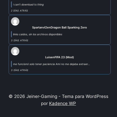
i can't download ts thing
2 DÍAS ATRÁS
Spartanvl2
en
Dragon Ball Sparking Zero
links caidos, sin los archivos disponibles
3 DÍAS ATRÁS
Luis
en
FIFA 23 (Mod)
me funcionó solo tener paciencia Ami no me dejaba extraer...
3 DÍAS ATRÁS
© 2026 Jeiner-Gaming - Tema para WordPress
por
Kadence WP