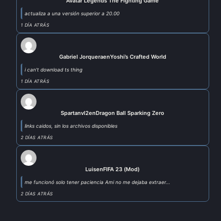
Avatar Legends The Fighting Game
actualiza a una versión superior a 20.00
1 DÍA ATRÁS
Gabriel Jorquera
en
Yoshi’s Crafted World
i can't download ts thing
1 DÍA ATRÁS
Spartanvl2
en
Dragon Ball Sparking Zero
links caidos, sin los archivos disponibles
2 DÍAS ATRÁS
Luis
en
FIFA 23 (Mod)
me funcionó solo tener paciencia Ami no me dejaba extraer...
2 DÍAS ATRÁS