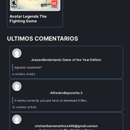
Avatar Legends The
Fighting Game
ULTIMOS COMENTARIOS
Jose
en
Borderlands Game of the Year Edition
lograste resolverlo?
4 HORAS ATRÁS
Alfred
en
Bayonetta 3
It works correctly you just have to download 4 files...
10 HORAS ATRÁS
cristianibarramartinez446@gmail.com
en