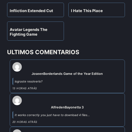
Infliction Extended Cut
I Hate This Place
Avatar Legends The
Fighting Game
ULTIMOS COMENTARIOS
Jose
en
Borderlands Game of the Year Edition
lograste resolverlo?
13 HORAS ATRÁS
Alfred
en
Bayonetta 3
It works correctly you just have to download 4 files...
20 HORAS ATRÁS