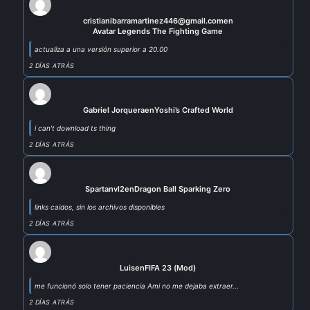
cristianibarramartinez446@gmail.com
en
Avatar Legends The Fighting Game
actualiza a una versión superior a 20.00
2 DÍAS ATRÁS
Gabriel Jorquera
en
Yoshi’s Crafted World
i can't download ts thing
2 DÍAS ATRÁS
Spartanvl2
en
Dragon Ball Sparking Zero
links caidos, sin los archivos disponibles
2 DÍAS ATRÁS
Luis
en
FIFA 23 (Mod)
me funcionó solo tener paciencia Ami no me dejaba extraer...
2 DÍAS ATRÁS