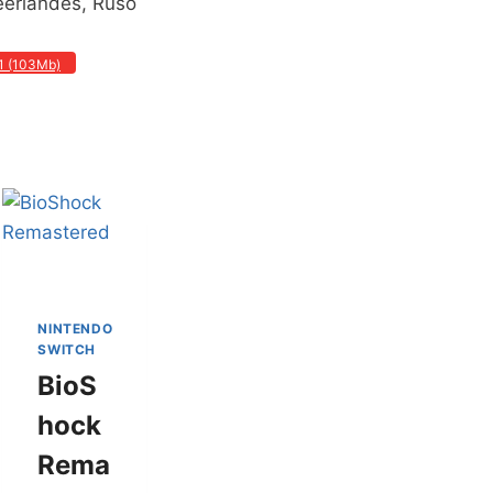
Neerlandés, Ruso
.1 (103Mb)
NINTENDO
SWITCH
BioS
hock
Rema