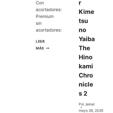
r
Con
acortadores:
Kime
Premium
tsu
sin
no
acortadores:
Yaiba
LEER
The
MÁS
Hino
kami
Chro
nicle
s 2
Por
Jeiner
mayo 28, 2026