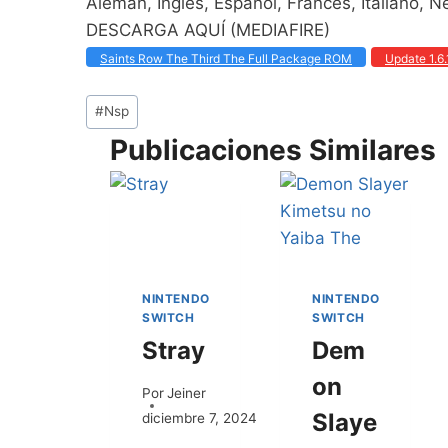
Alemán, Inglés, Español, Francés, Italiano, 
DESCARGA AQUÍ (MEDIAFIRE)
Saints Row The Third The Full Package ROM
Update 1.6
#
Nsp
Publicaciones Similares
NINTENDO
NINTENDO
SWITCH
SWITCH
Stray
Dem
on
Por
Jeiner
Slaye
diciembre 7, 2024