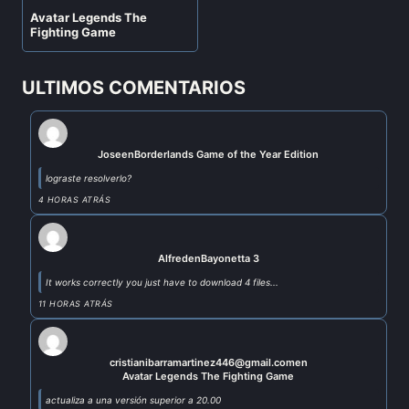
Avatar Legends The
Fighting Game
ULTIMOS COMENTARIOS
Jose
en
Borderlands Game of the Year Edition
lograste resolverlo?
4 HORAS ATRÁS
Alfred
en
Bayonetta 3
It works correctly you just have to download 4 files...
11 HORAS ATRÁS
cristianibarramartinez446@gmail.com
en
Avatar Legends The Fighting Game
actualiza a una versión superior a 20.00