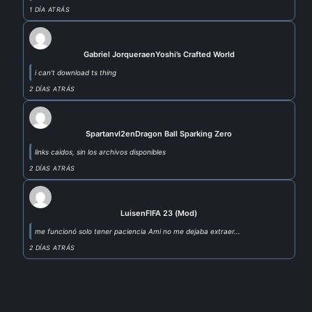
1 DÍA ATRÁS
Gabriel Jorquera
en
Yoshi’s Crafted World
i can't download ts thing
2 DÍAS ATRÁS
Spartanvl2
en
Dragon Ball Sparking Zero
links caidos, sin los archivos disponibles
2 DÍAS ATRÁS
Luis
en
FIFA 23 (Mod)
me funcionó solo tener paciencia Ami no me dejaba extraer...
2 DÍAS ATRÁS