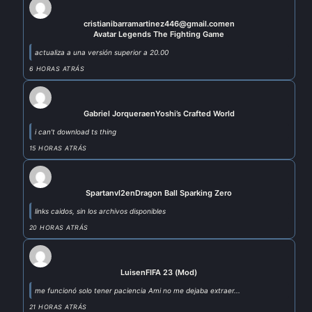
cristianibarramartinez446@gmail.com
en
Avatar Legends The Fighting Game
actualiza a una versión superior a 20.00
6 HORAS ATRÁS
Gabriel Jorquera
en
Yoshi’s Crafted World
i can't download ts thing
15 HORAS ATRÁS
Spartanvl2
en
Dragon Ball Sparking Zero
links caidos, sin los archivos disponibles
20 HORAS ATRÁS
Luis
en
FIFA 23 (Mod)
me funcionó solo tener paciencia Ami no me dejaba extraer...
21 HORAS ATRÁS