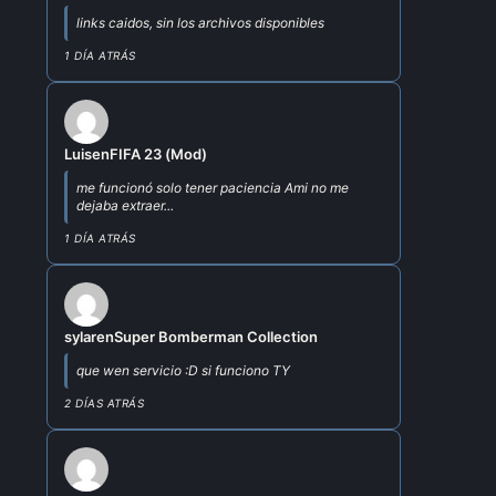
links caidos, sin los archivos disponibles
1 DÍA ATRÁS
Luis
en
FIFA 23 (Mod)
me funcionó solo tener paciencia Ami no me
dejaba extraer...
1 DÍA ATRÁS
sylar
en
Super Bomberman Collection
que wen servicio :D si funciono TY
2 DÍAS ATRÁS