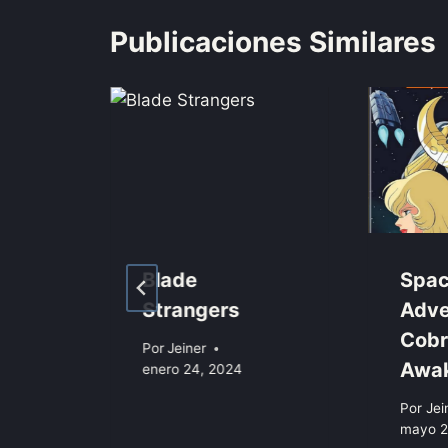
Publicaciones Similares
Blade
Spa
n
Strangers
Adve
Cobr
Por
Jeiner
Awa
enero 24, 2024
Por
Jei
mayo 2