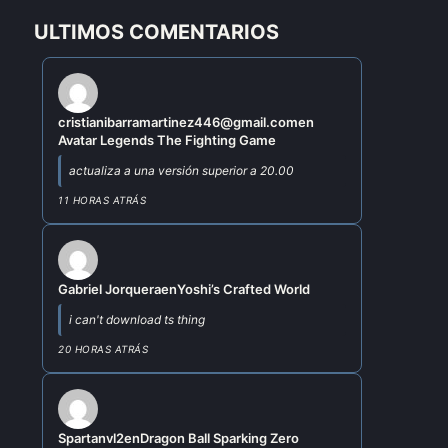
ULTIMOS COMENTARIOS
cristianibarramartinez446@gmail.com
en
Avatar Legends The Fighting Game
actualiza a una versión superior a 20.00
11 HORAS ATRÁS
Gabriel Jorquera
en
Yoshi’s Crafted World
i can't download ts thing
20 HORAS ATRÁS
Spartanvl2
en
Dragon Ball Sparking Zero