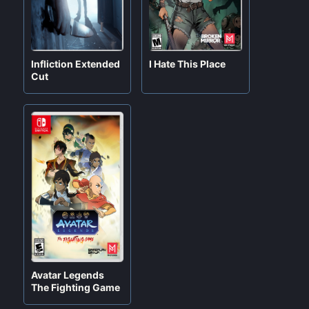
Infliction Extended
I Hate This Place
Cut
Prince of Persia
Little Witch
The Lost Crown
Nobeta
Por
Jeiner
Por
Jeiner
enero 28, 2024
junio 4, 2024
Avatar Legends
The Fighting Game