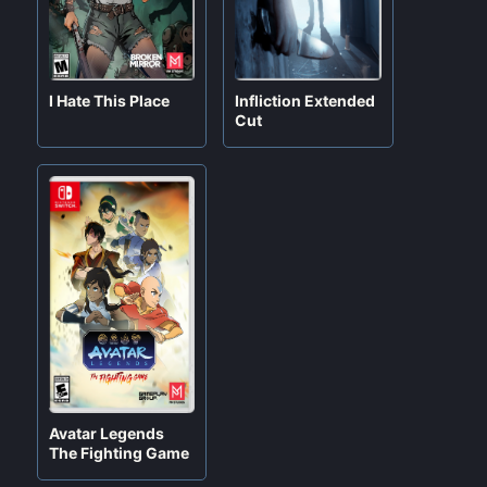
I Hate This Place
Infliction Extended
Cut
Blazblue Cross
Yakuza Kiwami
Tag Battle
Por
Jeiner
octubre 29, 2024
Por
Jeiner
agosto 12, 2025
Avatar Legends
The Fighting Game