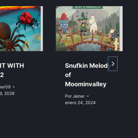
 IT WITH
Snufkin Melody
 2
of
Moominvalley
ner09
9, 2026
Por
Jeiner
enero 24, 2024