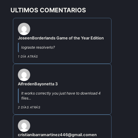
ULTIMOS COMENTARIOS
Jose
en
Borderlands Game of the Year Edition
lograste resolverlo?
1 DÍA ATRÁS
Alfred
en
Bayonetta 3
It works correctly you just have to download 4
files...
2 DÍAS ATRÁS
cristianibarramartinez446@gmail.com
en