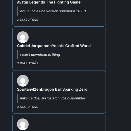
Avatar Legends The Fighting Game
actualiza a una versión superior a 20.00
2 DÍAS ATRÁS
Gabriel Jorquera
en
Yoshi’s Crafted World
i can't download ts thing
3 DÍAS ATRÁS
Spartanvl2
en
Dragon Ball Sparking Zero
links caidos, sin los archivos disponibles
3 DÍAS ATRÁS