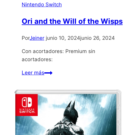
Nintendo Switch
Ori and the Will of the Wisps
Por
Jeiner
junio 10, 2024
junio 26, 2024
Con acortadores: Premium sin
acortadores:
Ori
Leer más
and
the
Will
of
the
Wisps