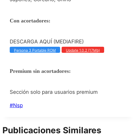
Con acortadores:
DESCARGA AQUÍ (MEDIAFIRE)
Persona 3 Portable ROM
Update 1.0.2 (17Mb)
Premium sin acortadores:
Sección solo para usuarios premium
Etiquetas
#
Nsp
de
la
Publicaciones Similares
entrada: