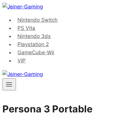
Saltar
al
Nintendo Switch
contenido
PS Vita
Nintendo 3ds
Playstation 2
GameCube-Wii
VIP
Persona 3 Portable