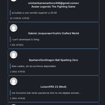
cristianibarramartinez446@gmail.com
en
Avatar Legends The Fighting Game
actualiza a una versión superior a 20.00
22 HORAS ATRÁS
Gabriel Jorquera
en
Yoshi’s Crafted World
i can't download ts thing
1 DÍA ATRÁS
Spartanvl2
en
Dragon Ball Sparking Zero
links caidos, sin los archivos disponibles
2 DÍAS ATRÁS
Luis
en
FIFA 23 (Mod)
me funcionó solo tener paciencia Ami no me dejaba extraer...
2 DÍAS ATRÁS