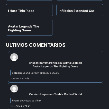
I Hate This Place
Infliction Extended Cut
Avatar Legends The
Fighting Game
ULTIMOS COMENTARIOS
cristianibarramartinez446@gmail.com
en
Avatar Legends The Fighting Game
actualiza a una versión superior a 20.00
3 HORAS ATRÁS
Gabriel Jorquera
en
Yoshi’s Crafted World
i can't download ts thing
13 HORAS ATRÁS