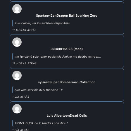
Spartanvl2
en
Dragon Ball Sparking Zero
links caidos, sin los archivos disponibles
17 HORAS ATRÁS
Luis
en
FIFA 23 (Mod)
me funcionó solo tener paciencia Ami no me dejaba extraer...
18 HORAS ATRÁS
sylar
en
Super Bomberman Collection
que wen servicio :D si funciono TY
1 DÍA ATRÁS
Luis Alberto
en
Dead Cells
MISMA DUDA no lo tendras con dlcs ?
1 DÍA ATRÁS