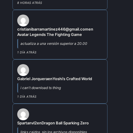
8 HORAS ATRÁS
cristianibarramartinez446@gmail.com
en
Avatar Legends The Fighting Game
actualiza a una versión superior a 20.00
1 DÍA ATRÁS
Gabriel Jorquera
en
Yoshi’s Crafted World
i can't download ts thing
1 DÍA ATRÁS
Spartanvl2
en
Dragon Ball Sparking Zero
links caidos, sin los archivos disponibles