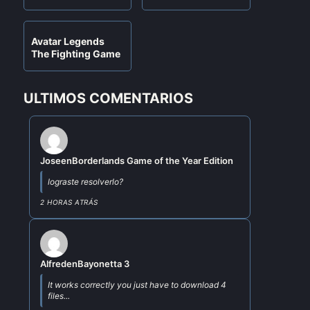
Avatar Legends
The Fighting Game
ULTIMOS COMENTARIOS
Jose
en
Borderlands Game of the Year Edition
lograste resolverlo?
2 HORAS ATRÁS
Alfred
en
Bayonetta 3
It works correctly you just have to download 4
files...