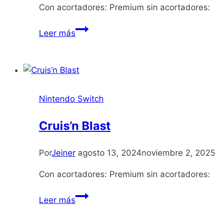
Con acortadores: Premium sin acortadores:
Avatar
Leer más
Legends
The
Fighting
Game
Nintendo Switch
Cruis’n Blast
Por
Jeiner
agosto 13, 2024
noviembre 2, 2025
Con acortadores: Premium sin acortadores:
Cruis’n
Leer más
Blast