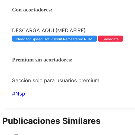
Con acortadores:
DESCARGA AQUI (MEDIAFIRE)
Need for Speed Hot Pursuit Remastered ROM
Savedata
Premium sin acortadores:
Sección solo para usuarios premium
Etiquetas
#
Nsp
de
la
entrada:
Publicaciones Similares