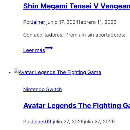
Shin Megami Tensei V Vengea
Por
Jeiner
junio 17, 2024
febrero 11, 2026
Con acortadores: Premium sin acortadores:
Shin
Leer más
Megami
Tensei
V
Vengeance
Nintendo Switch
Avatar Legends The Fighting 
Por
Jeiner09
julio 27, 2026
julio 27, 2026