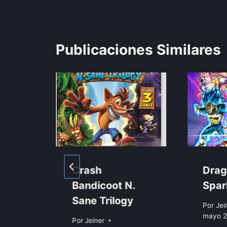
Publicaciones Similares
Crash
Drag
Bandicoot N.
Spar
d
Sane Trilogy
Por
Jei
mayo 2
Por
Jeiner