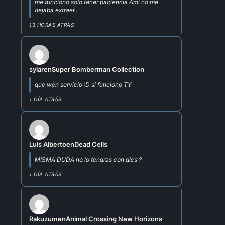
me funcionó solo tener paciencia Ami no me
dejaba extraer...
13 HORAS ATRÁS
sylar
en
Super Bomberman Collection
que wen servicio :D si funciono TY
1 DÍA ATRÁS
Luis Alberto
en
Dead Cells
MISMA DUDA no lo tendras con dlcs ?
1 DÍA ATRÁS
Rakuzum
en
Animal Crossing New Horizons