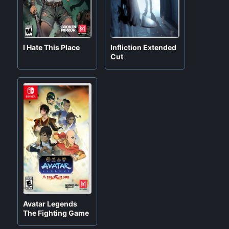
I Hate This Place
Infliction Extended
Cut
Saints Row IV
Metroid Prime
Re-Elected
Remastered
Avatar Legends
Por
Jeiner
Por
Jeiner
The Fighting Game
mayo 24, 2024
enero 25, 2024