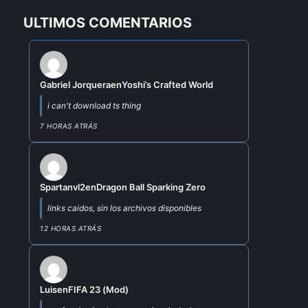
ULTIMOS COMENTARIOS
Gabriel Jorquera
en
Yoshi’s Crafted World
i can't download ts thing
7 HORAS ATRÁS
Spartanvl2
en
Dragon Ball Sparking Zero
links caidos, sin los archivos disponibles
12 HORAS ATRÁS
Luis
en
FIFA 23 (Mod)