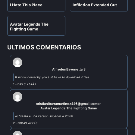
I Hate This Place
Infliction Extended Cut
Avatar Legends The
Fighting Game
ULTIMOS COMENTARIOS
Alfred
en
Bayonetta 3
It works correctly you just have to download 4 files...
5 HORAS ATRÁS
cristianibarramartinez446@gmail.com
en
Avatar Legends The Fighting Game
actualiza a una versión superior a 20.00
21 HORAS ATRÁS