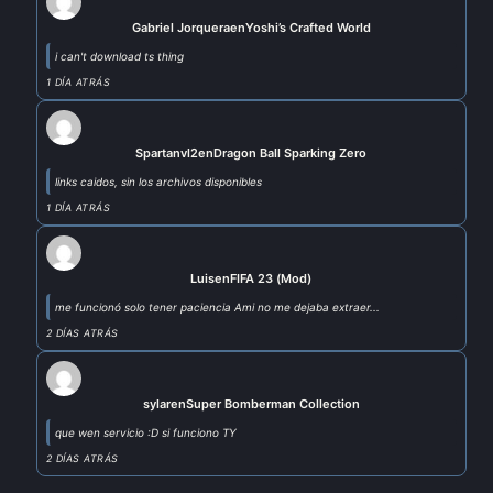
Gabriel Jorquera
en
Yoshi’s Crafted World
i can't download ts thing
1 DÍA ATRÁS
Spartanvl2
en
Dragon Ball Sparking Zero
links caidos, sin los archivos disponibles
1 DÍA ATRÁS
Luis
en
FIFA 23 (Mod)
me funcionó solo tener paciencia Ami no me dejaba extraer...
2 DÍAS ATRÁS
sylar
en
Super Bomberman Collection
que wen servicio :D si funciono TY
2 DÍAS ATRÁS