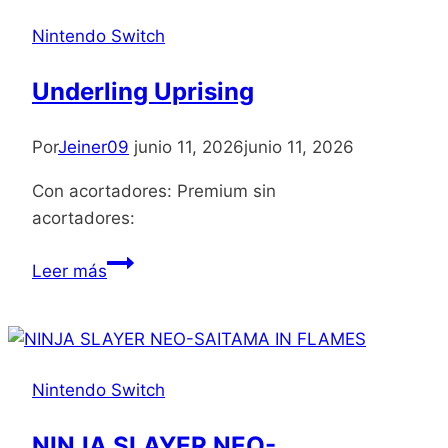
Teal
Nintendo Switch
Lotus
Underling Uprising
Por
Jeiner09
junio 11, 2026
junio 11, 2026
Con acortadores: Premium sin
acortadores:
Underling
Leer más
Uprising
Nintendo Switch
NINJA SLAYER NEO-