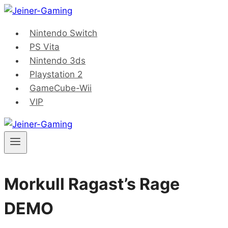
Saltar
al
Nintendo Switch
contenido
PS Vita
Nintendo 3ds
Playstation 2
GameCube-Wii
VIP
Morkull Ragast’s Rage
DEMO