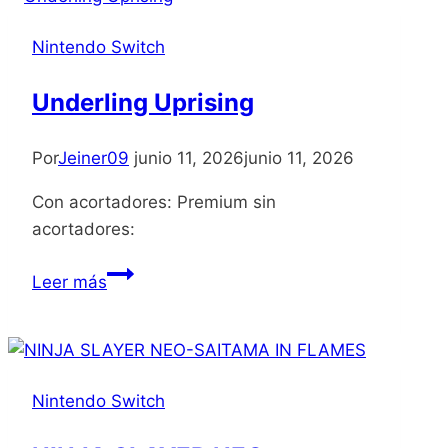
Teal
Nintendo Switch
Lotus
Underling Uprising
Por
Jeiner09
junio 11, 2026
junio 11, 2026
Con acortadores: Premium sin
acortadores:
Underling
Leer más
Uprising
Nintendo Switch