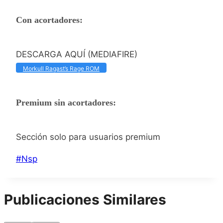
Con acortadores:
DESCARGA AQUÍ (MEDIAFIRE)
Morkull Ragast’s Rage ROM
Premium sin acortadores:
Sección solo para usuarios premium
Etiquetas
#
Nsp
de
la
Publicaciones Similares
entrada: