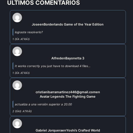
ULTIMOS COMENTARIOS
Jose
en
Borderlands Game of the Year Edition
lograste resolverlo?
1 DÍA ATRÁS
Alfred
en
Bayonetta 3
It works correctly you just have to download 4 files...
1 DÍA ATRÁS
cristianibarramartinez446@gmail.com
en
Avatar Legends The Fighting Game
actualiza a una versión superior a 20.00
2 DÍAS ATRÁS
Gabriel Jorquera
en
Yoshi’s Crafted World