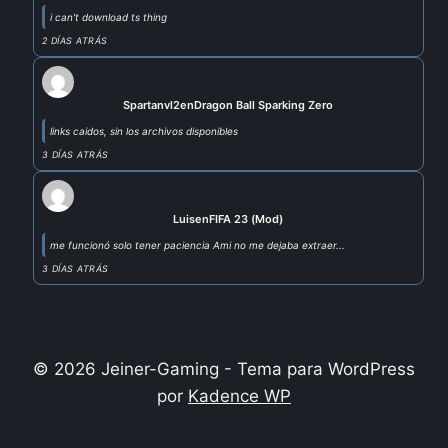
i can't download ts thing
2 DÍAS ATRÁS
Spartanvl2
en
Dragon Ball Sparking Zero
links caidos, sin los archivos disponibles
3 DÍAS ATRÁS
Luis
en
FIFA 23 (Mod)
me funcionó solo tener paciencia Ami no me dejaba extraer...
3 DÍAS ATRÁS
© 2026 Jeiner-Gaming - Tema para WordPress
por
Kadence WP