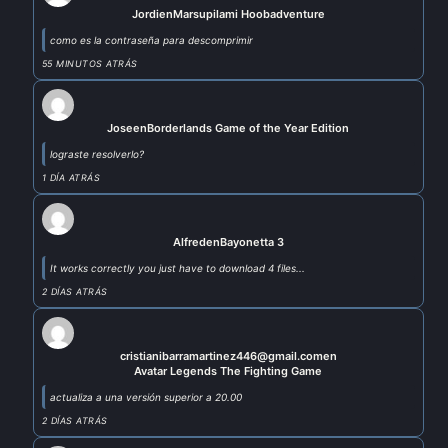
Jordi
en
Marsupilami Hoobadventure
como es la contraseña para descomprimir
55 MINUTOS ATRÁS
Jose
en
Borderlands Game of the Year Edition
lograste resolverlo?
1 DÍA ATRÁS
Alfred
en
Bayonetta 3
It works correctly you just have to download 4 files...
2 DÍAS ATRÁS
cristianibarramartinez446@gmail.com
en
Avatar Legends The Fighting Game
actualiza a una versión superior a 20.00
2 DÍAS ATRÁS