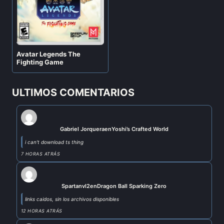
Avatar Legends The
Fighting Game
ULTIMOS COMENTARIOS
Gabriel Jorquera
en
Yoshi’s Crafted World
i can't download ts thing
7 HORAS ATRÁS
Spartanvl2
en
Dragon Ball Sparking Zero
links caidos, sin los archivos disponibles
12 HORAS ATRÁS