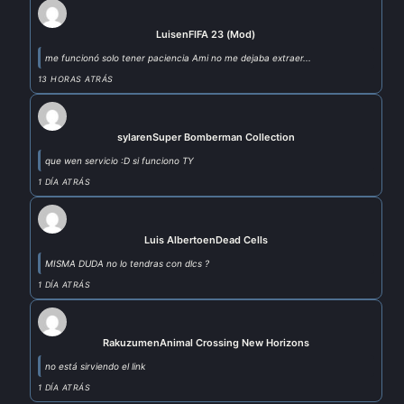
Luis
en
FIFA 23 (Mod)
me funcionó solo tener paciencia Ami no me dejaba extraer...
13 HORAS ATRÁS
sylar
en
Super Bomberman Collection
que wen servicio :D si funciono TY
1 DÍA ATRÁS
Luis Alberto
en
Dead Cells
MISMA DUDA no lo tendras con dlcs ?
1 DÍA ATRÁS
Rakuzum
en
Animal Crossing New Horizons
no está sirviendo el link
1 DÍA ATRÁS