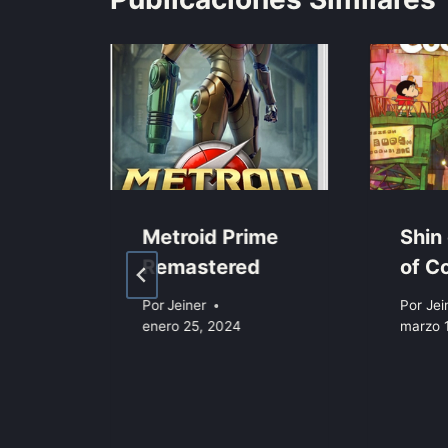
Metroid Prime
Shin
o
Remastered
of C
Por
Jeiner
Por
Jei
enero 25, 2024
marzo 
de