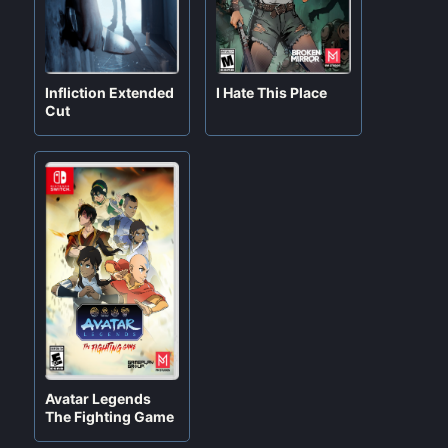
Infliction Extended
I Hate This Place
Cut
Lumen Tale
Solar Ash
Memories of
Por
Jeiner
Trey
enero 24, 2024
Por
Jeiner09
mayo 29, 2026
Avatar Legends
The Fighting Game