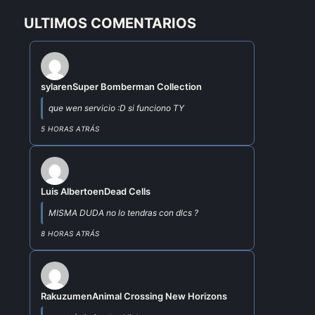
ULTIMOS COMENTARIOS
sylar
en
Super Bomberman Collection
que wen servicio :D si funciono TY
5 HORAS ATRÁS
Luis Alberto
en
Dead Cells
MISMA DUDA no lo tendras con dlcs ?
8 HORAS ATRÁS
Rakuzum
en
Animal Crossing New Horizons