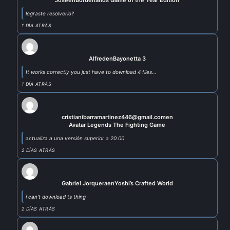
lograste resolverlo?
1 DÍA ATRÁS
Alfred
en
Bayonetta 3
It works correctly you just have to download 4 files...
1 DÍA ATRÁS
cristianibarramartinez446@gmail.com
en
Avatar Legends The Fighting Game
actualiza a una versión superior a 20.00
2 DÍAS ATRÁS
Gabriel Jorquera
en
Yoshi’s Crafted World
i can't download ts thing
2 DÍAS ATRÁS