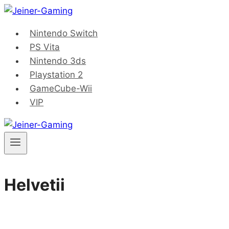
Saltar
al
Nintendo Switch
contenido
PS Vita
Nintendo 3ds
Playstation 2
GameCube-Wii
VIP
Helvetii