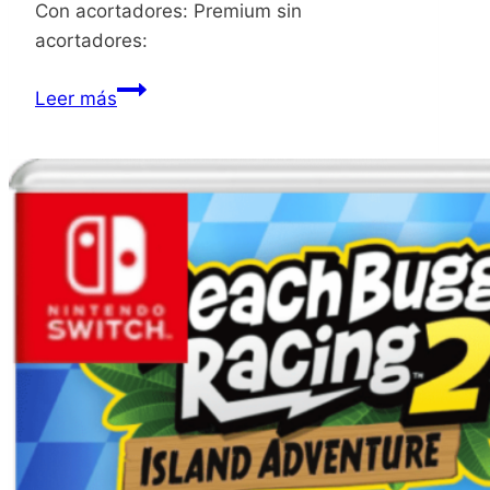
Con acortadores: Premium sin
acortadores:
Valfaris
Leer más
Mecha
Therion