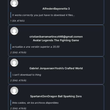
Alfred
en
Bayonetta 3
It works correctly you just have to download 4 files...
1 DÍA ATRÁS
cristianibarramartinez446@gmail.com
en
Avatar Legends The Fighting Game
actualiza a una versión superior a 20.00
2 DÍAS ATRÁS
Gabriel Jorquera
en
Yoshi’s Crafted World
i can't download ts thing
2 DÍAS ATRÁS
Spartanvl2
en
Dragon Ball Sparking Zero
links caidos, sin los archivos disponibles
2 DÍAS ATRÁS