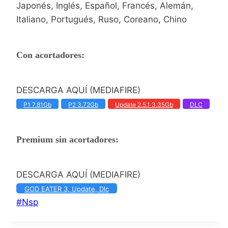
Japonés, Inglés, Español, Francés, Alemán,
Italiano, Portugués, Ruso, Coreano, Chino
Con acortadores:
DESCARGA AQUÍ (MEDIAFIRE)
P1 7.81Gb
P2 3.72Gb
Update 2.5.1 3.35Gb
DLC
Premium sin acortadores:
DESCARGA AQUÍ (MEDIAFIRE)
GOD EATER 3, Update, Dlc
Etiquetas
#
Nsp
de