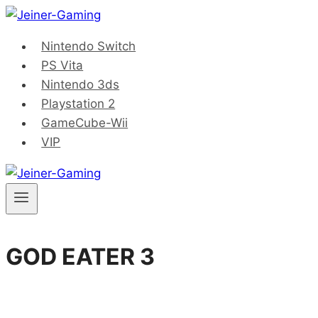
Saltar
al
Nintendo Switch
contenido
PS Vita
Nintendo 3ds
Playstation 2
GameCube-Wii
VIP
GOD EATER 3