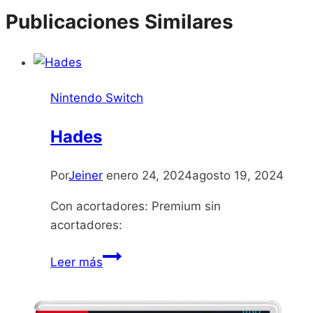
la
Publicaciones Similares
entrada:
Nintendo Switch
Hades
Por
Jeiner
enero 24, 2024
agosto 19, 2024
Con acortadores: Premium sin
acortadores:
Hades
Leer más