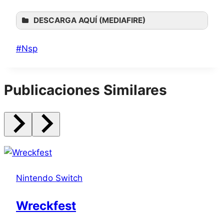
DESCARGA AQUÍ (MEDIAFIRE)
Etiquetas
#
Nsp
de
la
Publicaciones Similares
entrada:
Nintendo Switch
Wreckfest