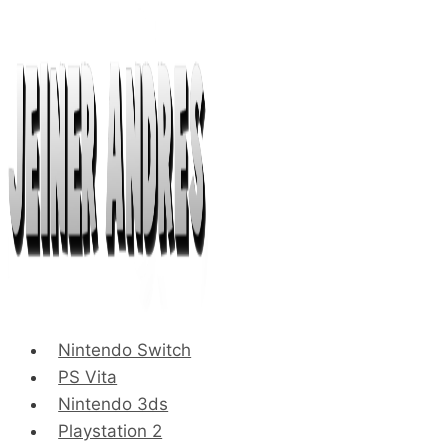
Saltar
al
contenido
Nintendo Switch
PS Vita
Nintendo 3ds
Playstation 2