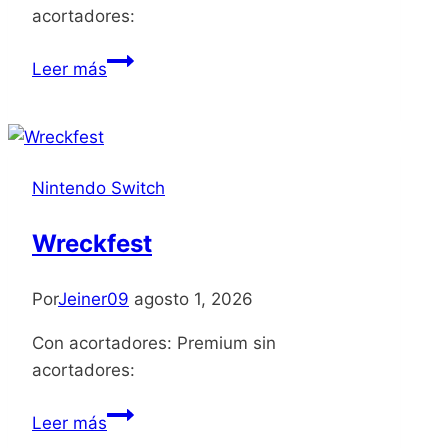
acortadores:
One
Leer más
More
Gate
A
Wakfu
Nintendo Switch
Legend
Complete
Wreckfest
Edition
Por
Jeiner09
agosto 1, 2026
Con acortadores: Premium sin
acortadores:
Wreckfest
Leer más