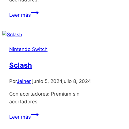
Garfield
Leer más
Kart
2
All
You
Nintendo Switch
Can
Drift
Sclash
Por
Jeiner
junio 5, 2024
julio 8, 2024
Con acortadores: Premium sin
acortadores:
Sclash
Leer más