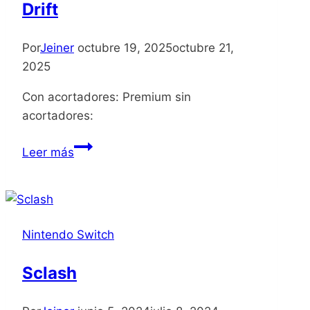
Drift
Por
Jeiner
octubre 19, 2025
octubre 21,
2025
Con acortadores: Premium sin
acortadores:
Garfield
Leer más
Kart
2
All
You
Nintendo Switch
Can
Drift
Sclash