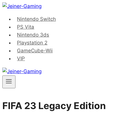
Saltar
al
Nintendo Switch
contenido
PS Vita
Nintendo 3ds
Playstation 2
GameCube-Wii
VIP
FIFA 23 Legacy Edition